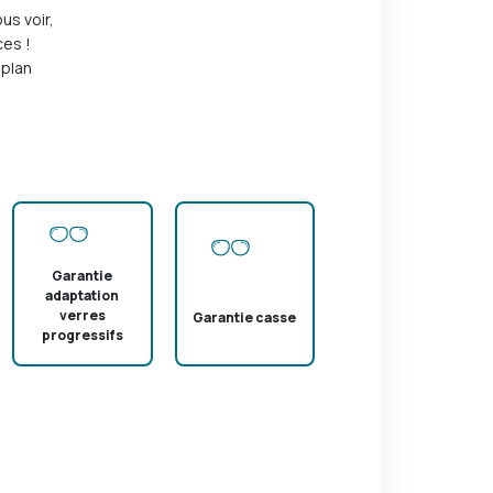
us voir,
es !
 plan
Garantie
adaptation
verres
Garantie casse
progressifs