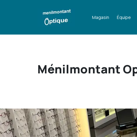
Magasin
Équipe
Ménilmontant Op