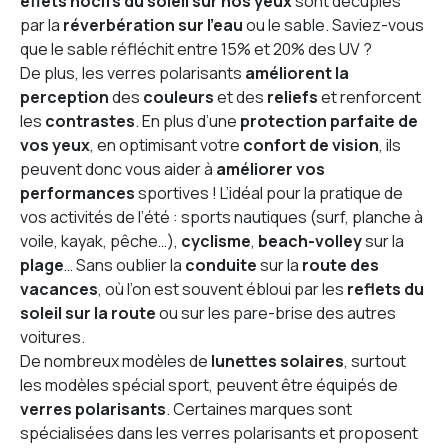
effets nocifs du soleil
sur nos yeux
sont décuplés
par la
réverbération
sur l’eau
ou le sable. Saviez-vous
que le sable réfléchit entre 15% et 20% des UV ?
De plus, les verres polarisants
améliorent la
perception
des
couleurs
et des
reliefs
et renforcent
les
contrastes
. En plus d’une
protection parfaite de
vos yeux
, en optimisant votre
confort de vision
, ils
peuvent donc vous aider à
améliorer vos
performances
sportives ! L’idéal pour la pratique de
vos activités de l’été : sports nautiques (surf, planche à
voile, kayak, pêche…),
cyclisme
,
beach-volley
sur la
plage
… Sans oublier la
conduite
sur la
route des
vacances
, où l’on est souvent ébloui par les
reflets du
soleil sur la route
ou sur les pare-brise des autres
voitures.
De nombreux modèles de
lunettes solaires
, surtout
les modèles spécial sport, peuvent être équipés de
verres polarisants
. Certaines marques sont
spécialisées dans les verres polarisants et proposent