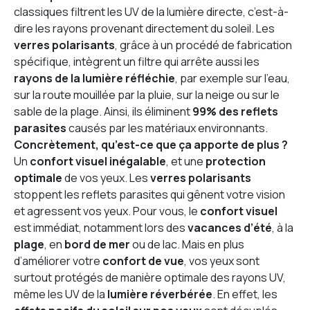
classiques filtrent les UV de la lumière directe, c’est-à-
dire les rayons provenant directement du soleil. Les
verres polarisants
, grâce à un procédé de fabrication
spécifique, intègrent un filtre qui arrête aussi les
rayons de la lumière réfléchie
, par exemple sur l’eau,
sur la route mouillée par la pluie, sur la neige ou sur le
sable de la plage. Ainsi, ils éliminent
99% des reflets
parasites
causés par les matériaux environnants.
Concrètement, qu’est-ce que ça apporte de plus ?
Un
confort visuel inégalable
, et une
protection
optimale
de vos yeux. Les
verres polarisants
stoppent les reflets parasites qui gênent votre vision
et agressent vos yeux. Pour vous, le
confort visuel
est immédiat, notamment lors des
vacances d’été
, à la
plage
, en
bord de mer
ou de lac. Mais en plus
d’améliorer votre
confort de vue
, vos yeux sont
surtout protégés de manière optimale des rayons UV,
même les UV de la
lumière réverbérée
. En effet, les